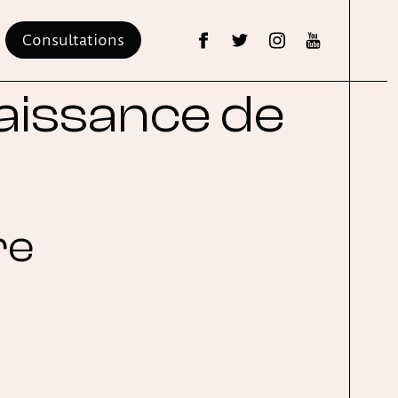
Consultations
aissance de
re