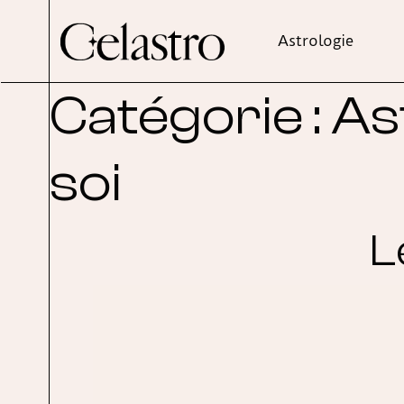
Astrologie
Catégorie :
As
soi
L