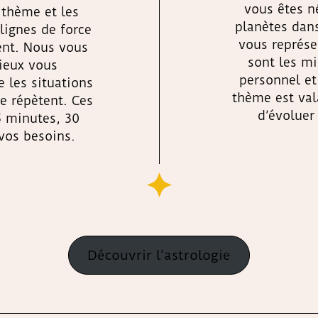
vous êtes né
 thème et les
planètes dans
lignes de force
vous représe
sent. Nous vous
sont les m
ieux vous
personnel et
 les situations
thème est vala
se répètent. Ces
d’évoluer
5 minutes, 30
vos besoins.
Découvrir l’astrologie