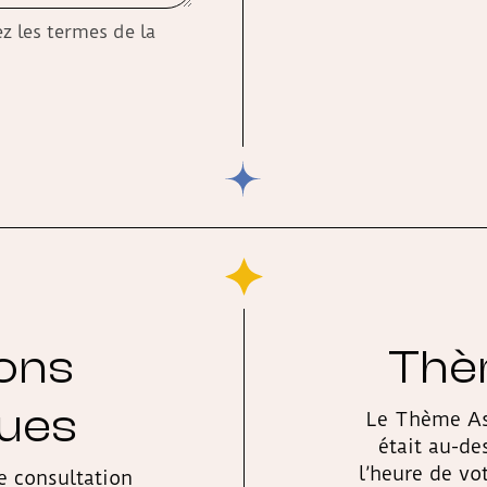
z les termes de la
ions
Thèm
ques
Le Thème Astr
était au-des
l’heure de vo
e consultation