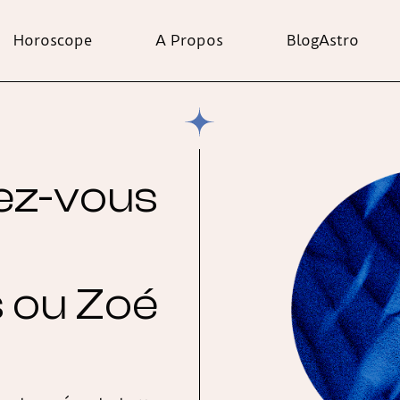
Horoscope
A Propos
BlogAstro
ez-vous
s ou Zoé