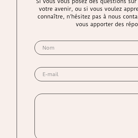
Si vous vous posez des questions sur 
votre avenir, ou si vous voulez app
connaître, n’hésitez pas à nous cont
vous apporter des répo
Leave
this
field
blank