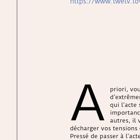
https://www.twelv.l
A
priori, vo
d’extrême
qui l’acte
importance
autres, il
décharger vos tensions e
Pressé de passer à l’act