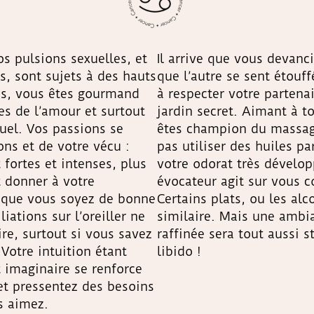
os pulsions sexuelles, et
Il arrive que vous devanc
s, sont sujets à des hauts
que l’autre se sent étouf
as, vous êtes gourmand
à respecter votre partenai
es de l’amour et surtout
jardin secret. Aimant à t
suel. Vos passions se
êtes champion du massage
ns et de votre vécu :
pas utiliser des huiles p
 fortes et intenses, plus
votre odorat très dévelo
t donner à votre
évocateur agit sur vous 
l que vous soyez de bonne
Certains plats, ou les alc
iations sur l’oreiller ne
similaire. Mais une ambi
re, surtout si vous savez
raffinée sera tout aussi 
Votre intuition étant
libido !
t imaginaire se renforce
et pressentez des besoins
s aimez.