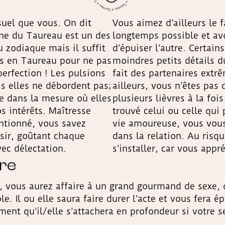
nsuel que vous. On dit
Vous aimez d’ailleurs le f
igne du Taureau est un des
longtemps possible et avo
 zodiaque mais il suffit
d’épuiser l’autre. Certain
rs en Taureau pour ne pas
moindres petits détails d
 perfection ! Les pulsions
fait des partenaires ext
is elles ne débordent pas;
ailleurs, vous n’êtes pas 
le dans la mesure où elles
plusieurs lièvres à la foi
os intérêts. Maîtresse
trouvé celui ou celle qui 
ntionné, vous savez
vie amoureuse, vous vous
sir, goûtant chaque
dans la relation. Au risqu
vec délectation.
s’installer, car vous appr
ire
 vous aurez affaire à un grand gourmand de sexe, 
e. Il ou elle saura faire durer l’acte et vous fera 
ment qu’il/elle s’attachera en profondeur si votre 